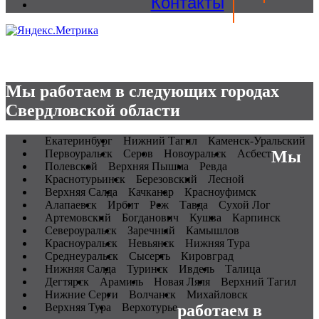
Контакты
Мы работаем в следующих городах
Свердловской области
Екатеринбург
Нижний Тагил
Каменск-Уральский
Первоуральск
Серов
Новоуральск
Асбест
Мы
Полевской
Верхняя Пышма
Ревда
Краснотурьинск
Березовский
Лесной
Верхняя Салда
Качканар
Красноуфимск
Алапаевск
Ирбит
Реж
Тавда
Сухой Лог
Артемовский
Богданович
Кушва
Карпинск
Североуральск
Заречный
Камышлов
Красноуральск
Невьянск
Нижняя Тура
Среднеуральск
Сысерть
Кировград
Нижняя Салда
Туринск
Ивдель
Талица
Дегтярск
Арамиль
Новая Ляля
Верхний Тагил
Нижние Серги
Волчанск
Михайловск
Верхняя Тура
Верхотурье
работаем в